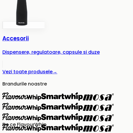
Accesorii
Dispensere, regulatoare, capsule si duze
Vezi toate produsele
→
Brandurile noastre
De ce FlavourWhip