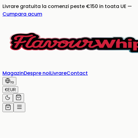
Livrare gratuita la comenzi peste €150 in toata UE
—
Cumpara acum
Magazin
Despre noi
Livrare
Contact
ro
€
EUR