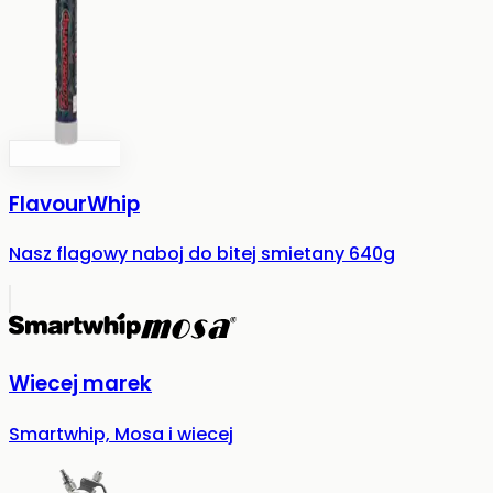
FlavourWhip
Nasz flagowy naboj do bitej smietany 640g
Wiecej marek
Smartwhip, Mosa i wiecej