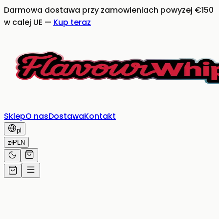
Darmowa dostawa przy zamowieniach powyzej €150
w calej UE
—
Kup teraz
Sklep
O nas
Dostawa
Kontakt
pl
zł
PLN