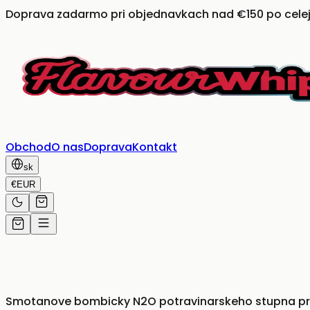
Doprava zadarmo pri objednavkach nad €150 po celej
Obchod
O nas
Doprava
Kontakt
sk
€
EUR
Smotanove bombicky N2O potravinarskeho stupna pre 